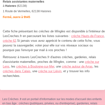
Relais assistantes maternelles
à
Haisnes
(62138)
1 Route de Vermelles, 62138 Haisnes
Fermé, ouvre à 9h45
Cette fiche présentant
les crèches de Wingles
est disponible à l'intérieur de
LesCreches.fr en parcourant les listes suivantes :
crèche Hauts-de-France
,
crèche 62
.Si jamais vous avez apprécié le contenu de cette fiche, vous
pouvez la sauvegarder, voter pour elle sur vos réseaux sociaux ou
pourquoi pas l'envoyer par mail à vos proches !
Retrouvez à travers LesCreches.fr d'autres crèches, garderies, relais
d'assistante maternelles, proches de
Wingles
, comme : une
crèche sur
Lens
, les
crèches à Boulogne-sur-Mer
, une
crèche autour de Arras
, les
crèches dans Calais
, une
crèche sur Liévin
, et y trouver les info
recherchées.
Les Crèches .fr est un portail d'information sur les modes d'accueil des enfants
en bas âge : crèches (publiques, privées, ou d'entreprise), garderies, relais