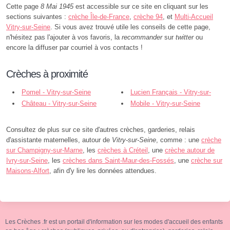
Cette page
8 Mai 1945
est accessible sur ce site en cliquant sur les
sections suivantes :
crèche Île-de-France
,
crèche 94
, et
Multi-Accueil
Vitry-sur-Seine
. Si vous avez trouvé utile les conseils de cette page,
n'hésitez pas l'ajouter à vos favoris, la
recommander
sur
twitter
ou
encore la diffuser par courriel à vos contacts !
Crèches à proximité
Pomel - Vitry-sur-Seine
Lucien Français - Vitry-sur-
Château - Vitry-sur-Seine
Seine
Mobile - Vitry-sur-Seine
Consultez de plus sur ce site d'autres crèches, garderies, relais
d'assistante maternelles, autour de
Vitry-sur-Seine
, comme : une
crèche
sur Champigny-sur-Marne
, les
crèches à Créteil
, une
crèche autour de
Ivry-sur-Seine
, les
crèches dans Saint-Maur-des-Fossés
, une
crèche sur
Maisons-Alfort
, afin d'y lire les données attendues.
Les Crèches .fr est un portail d'information sur les modes d'accueil des enfants