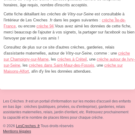
horaires, âge requis, nombre d'inscrits acceptés.
Cette fiche détaillant
les crèches de Vitry-sur-Seine
est consultable à
l'intérieur de Les Creches .fr dans les pages suivantes :
crèche Île-de-
France
, ou encore
crèche 94
.Vous avez aimé les données de cette fiche,
merci beaucoup de l'ajouter à vos signets, la
partager
sur
facebook
ou bien
l'envoyer par email à vos amis !
Consultez de plus sur ce site d'autres crèches, garderies, relais
d'assistante maternelles, autour de
Vitry-sur-Seine
, comme : une
crèche
sur Champigny-sur-Marne
, les
crèches à Créteil
, une
crèche autour de Ivry-
sur-Seine
, les
crèches dans Saint-Maur-des-Fossés
, une
crèche sur
Maisons-Alfort
, afin d'y lire les données attendues.
Les Crèches .fr est un portail d'information sur les modes d'accueil des enfants
en bas âge : crèches (publiques, privées, ou d'entreprise), garderies, relais
assistantes maternelles, relais, jardin d'enfant, etc. Retrouvez prochainement
la capacité et le nombre de places libres pour chaque crèche.
© 2026
LesCreches .fr
Tous droits réservés
Mentions légales