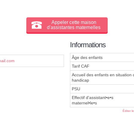
Appeler cette maison
d'assistantes maternelles
Informations
Âge des enfants
ail.com
Tarif CAF
Accueil des enfants en situation 
handicap
PSU
Effectif d'assistant•e•s
maternel•le•s
Éditer l