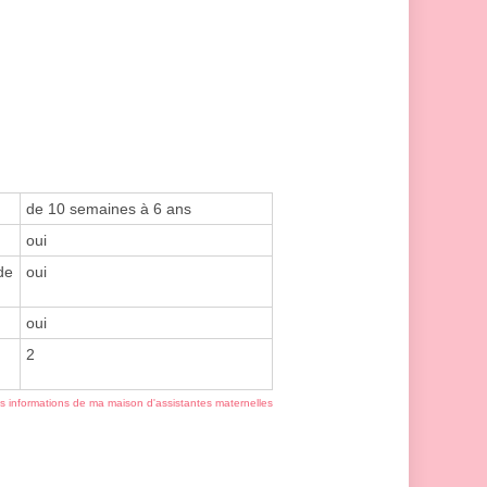
de 10 semaines à 6 ans
oui
de
oui
oui
2
es informations de ma maison d'assistantes maternelles