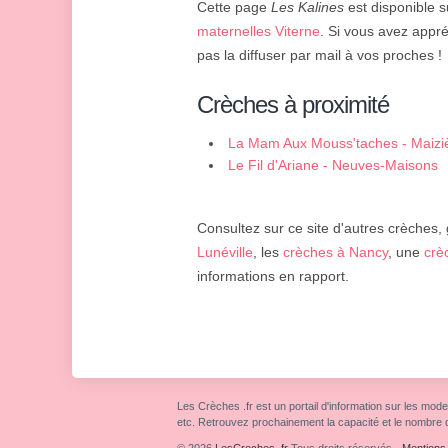
Cette page
Les Kalines
est disponible s
maternelles Viterne
. Si vous avez appré
pas la diffuser par mail à vos proches !
Crèches à proximité
La Mam Aux Mouss'taches - Maizi
Le Fil d'Ariane - Neuves-Maisons
Consultez sur ce site d'autres crèches, 
Lunéville
, les
crèches à Nancy
, une
crè
informations en rapport.
Les Crèches .fr est un portail d'information sur les mode
etc. Retrouvez prochainement la capacité et le nombre 