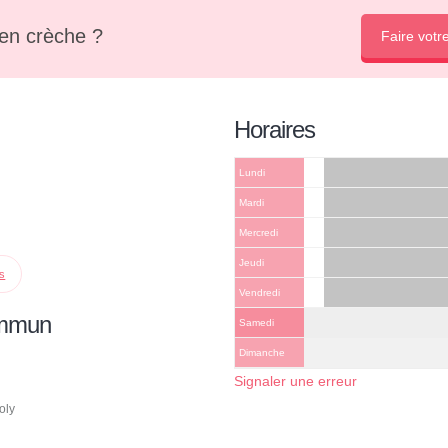
en crèche ?
Faire votr
Horaires
Lundi
Mardi
Mercredi
Jeudi
ps
Vendredi
ommun
Samedi
Dimanche
Signaler une erreur
oly