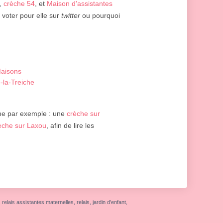
,
crèche 54
, et
Maison d'assistantes
 voter pour elle sur
twitter
ou pourquoi
Maisons
e-la-Treiche
e par exemple : une
crèche sur
èche sur Laxou
, afin de lire les
elais assistantes maternelles, relais, jardin d'enfant,