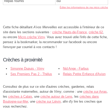
Repas fournis
oui
Éditer les informations de ma micro crèche
Cette fiche détaillant
A'vos Merveilles
est accessible à l'intérieur de ce
site dans les sections suivantes :
crèche Hauts-de-France
,
crèche 62
,
ou encore
Micro crèche Vimy
. Vous avez trouvé utile l'info de cette fiche,
pensez à la bookmarker, la
recommander
sur
facebook
ou encore
l'envoyer par courriel à vos contacts !
Crèches à proximité
Simonne Dupuis - Vimy
Nid Ange - Farbus
Ses Premiers Pas 2 - Thélus
Relais Petite Enfance d'Avion
Consultez de plus sur ce site d'autres crèches, garderies, relais
d'assistante maternelles, autour de
Vimy
, comme : une
crèche sur Arras
,
les
crèches à Calais
, une
crèche autour de Lens
, les
crèches dans
Boulogne-sur-Mer
, une
crèche sur Liévin
, afin d'y lire les creches que
vous recherchez.