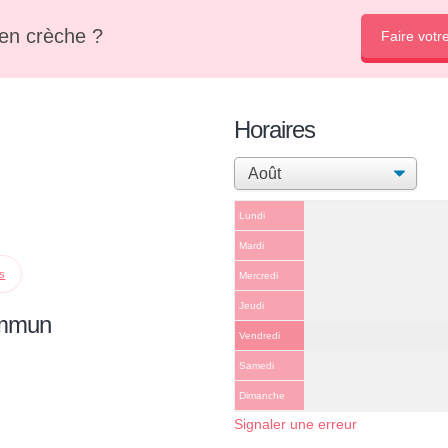
en crèche ?
Faire votr
Horaires
Lundi
Mardi
ps
Mercredi
Jeudi
ommun
Vendredi
Samedi
Dimanche
Signaler une erreur