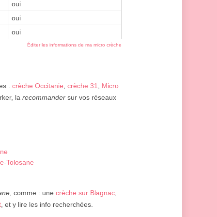
oui
oui
oui
Éditer les informations de ma micro crèche
tes :
crèche Occitanie
,
crèche 31
,
Micro
rker, la
recommander
sur vos réseaux
ane
uve-Tolosane
ane
, comme : une
crèche sur Blagnac
,
t
, et y lire les info recherchées.