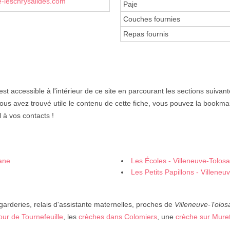
-leschrysalides.com
Paje
Couches fournies
Repas fournis
est accessible à l'intérieur de ce site en parcourant les sections suivan
vous avez trouvé utile le contenu de cette fiche, vous pouvez la bookma
 à vos contacts !
sane
Les Écoles - Villeneuve-Tolos
Les Petits Papillons - Villene
 garderies, relais d'assistante maternelles, proches de
Villeneuve-Tolos
our de Tournefeuille
, les
crèches dans Colomiers
, une
crèche sur Mure