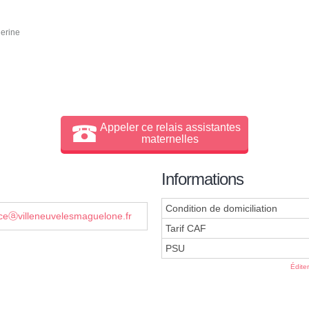
lerine
Appeler ce relais assistantes
maternelles
Informations
Condition de domiciliation
nceⓐvilleneuvelesmaguelone.fr
Tarif CAF
PSU
Édite