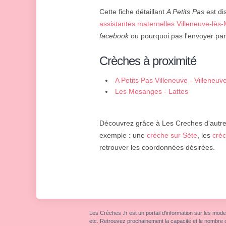
Cette fiche détaillant
A Petits Pas
est dis
assistantes maternelles Villeneuve-lès
facebook
ou pourquoi pas l'envoyer par
Crèches à proximité
A Petits Pas Villeneuve - Villeneu
Les Mesanges - Lattes
Découvrez grâce à Les Creches d'autres 
exemple : une
crèche sur Sète
, les
crèc
retrouver les coordonnées désirées.
Les Crèches .fr est un portail d'information sur les mode
etc. Retrouvez prochainement la capacité et le nombre 