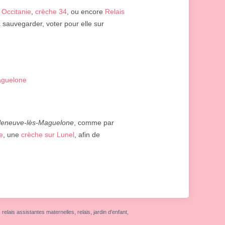
 Occitanie
,
crèche 34
, ou encore
Relais
a sauvegarder, voter pour elle sur
aguelone
lleneuve-lès-Maguelone
, comme par
e
, une
crèche sur Lunel
, afin de
elais assistantes maternelles, relais, jardin d'enfant,