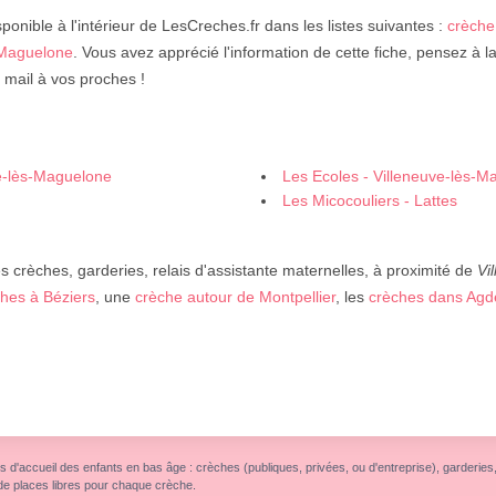
ponible à l'intérieur de LesCreches.fr dans les listes suivantes :
crèche
-Maguelone
. Vous avez apprécié l'information de cette fiche, pensez à l
 mail à vos proches !
ve-lès-Maguelone
Les Ecoles - Villeneuve-lès-M
Les Micocouliers - Lattes
crèches, garderies, relais d'assistante maternelles, à proximité de
Vi
hes à Béziers
, une
crèche autour de Montpellier
, les
crèches dans Agd
s d'accueil des enfants en bas âge : crèches (publiques, privées, ou d'entreprise), garderies, r
de places libres pour chaque crèche.