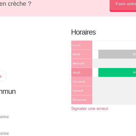
en crèche ?
Faire votr
Horaires
Lundi
Mardi
9
Mercredi
Jeudi
9
ps
Vendredi
ommun
Samedi
Dimanche
Signaler une erreur
lerine
lerine