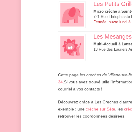
Les Petits Gril
Micro crèche
à
Saint
721 Rue Théophraste 
Fermée, ouvre lundi à
Les Mesanges
Multi-Accueil
à
Latte
13 Rue des Lauriers 
Cette page
les crèches de Villeneuve-
34
.Si vous avez trouvé utile l'informatio
courriel à vos contacts !
Découvrez grâce à Les Creches d'autres 
exemple : une
crèche sur Sète
, les
crèc
retrouver les coordonnées désirées.