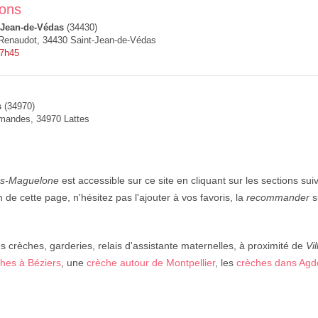
lons
-Jean-de-Védas
(34430)
Renaudot, 34430 Saint-Jean-de-Védas
 7h45
s
(34970)
Amandes, 34970 Lattes
lès-Maguelone
est accessible sur ce site en cliquant sur les sections sui
n de cette page, n'hésitez pas l'ajouter à vos favoris, la
recommander
s
crèches, garderies, relais d'assistante maternelles, à proximité de
Vi
hes à Béziers
, une
crèche autour de Montpellier
, les
crèches dans Agd