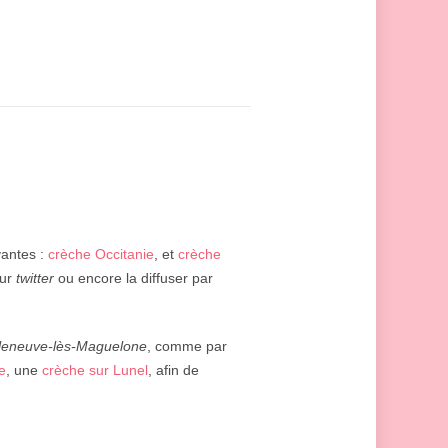
vantes :
crèche Occitanie
, et
crèche
ur
twitter
ou encore la diffuser par
lleneuve-lès-Maguelone
, comme par
e
, une
crèche sur Lunel
, afin de