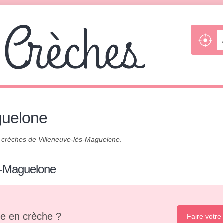
guelone
s
crèches de Villeneuve-lès-Maguelone
.
s-Maguelone
e en crèche ?
Faire votre