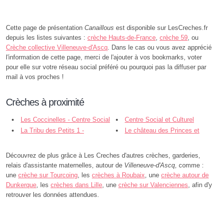
Cette page de présentation
Canaillous
est disponible sur LesCreches.fr
depuis les listes suivantes :
crèche Hauts-de-France
,
crèche 59
, ou
Crèche collective Villeneuve-d'Ascq
. Dans le cas ou vous avez apprécié
l'information de cette page, merci de l'ajouter à vos bookmarks, voter
pour elle sur votre réseau social préféré ou pourquoi pas la diffuser par
mail à vos proches !
Crèches à proximité
Les Coccinelles - Centre Social
Centre Social et Culturel
et Culturel Cocteau - Villeneuve-
La Tribu des Petits 1 -
Cocteau - Villeneuve-d'Ascq
Le château des Princes et
d'Ascq
Villeneuve-d'Ascq
Princesses - Villeneuve-d'Ascq
Découvrez de plus grâce à Les Creches d'autres crèches, garderies,
relais d'assistante maternelles, autour de
Villeneuve-d'Ascq
, comme :
une
crèche sur Tourcoing
, les
crèches à Roubaix
, une
crèche autour de
Dunkerque
, les
crèches dans Lille
, une
crèche sur Valenciennes
, afin d'y
retrouver les données attendues.