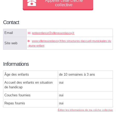
Appeler cette crèche
collective
Contact
Email
petiteenfanceⓐvilleneuvedascq.fr
www.villeneuvedascq.fr/les-structures-daccueil-municipales-du
Site web
-jeune-enfant
Informations
Âge des enfants
de 10 semaines à 3 ans
Accueil des enfants en situation
oui
de handicap
Couches fournies
oui
Repas fournis
oui
Éditer les informations de ma crèche collective