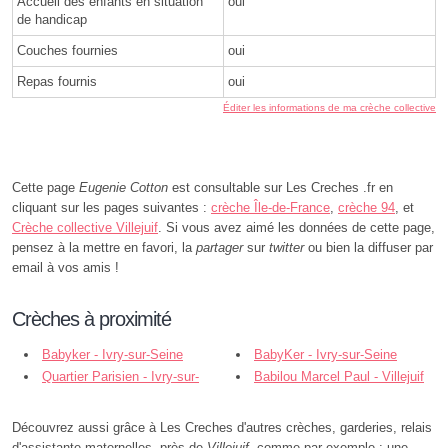
Accueil des enfants en situation
oui
de handicap
Couches fournies
oui
Repas fournis
oui
Éditer les informations de ma crèche collective
Cette page
Eugenie Cotton
est consultable sur Les Creches .fr en
cliquant sur les pages suivantes :
crèche Île-de-France
,
crèche 94
, et
Crèche collective Villejuif
. Si vous avez aimé les données de cette page,
pensez à la mettre en favori, la
partager
sur
twitter
ou bien la diffuser par
email à vos amis !
Crèches à proximité
Babyker - Ivry-sur-Seine
BabyKer - Ivry-sur-Seine
Quartier Parisien - Ivry-sur-
Babilou Marcel Paul - Villejuif
Seine
Découvrez aussi grâce à Les Creches d'autres crèches, garderies, relais
d'assistante maternelles, près de
Villejuif
, comme par exemple : une