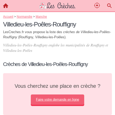
Accueil
>
Normandie
>
Manche
Villedieu-les-Poêles-Rouffigny
LesCreches.fr vous propose la liste des
crèches de Villedieu-les-Poêles-
Rouffigny
(Rouffigny, Villedieu-les-Poêles).
Villedieu-les-Poêles-Rouffigny englobe les municipalités de Rouffigny et
Villedieu-les-Poêles
Crèches de Villedieu-les-Poêles-Rouffigny
Vous cherchez une place en crèche ?
Faire votre demande en ligne