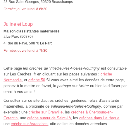
23 Rue Saint Georges, 50320 Beauchamps
Fermée, ouvre lundi à 6h30
Juline et Loup
Maison d'assistantes maternelles
à
Le Parc
(50870)
4 Rue du Pave, 50870 Le Parc
Fermée, ouvre lundi à 7h30
Cette page
les crèches de Villedieu-les-Poêles-Rouffigny
est consultable
sur Les Creches .fr en cliquant sur les pages suivantes :
crèche
Normandie
, et
crèche 50
.Si vous avez aimé les données de cette page,
pensez à la mettre en favori, la
partager
sur
twitter
ou bien la diffuser par
email à vos amis !
Consultez sur ce site d'autres crèches, garderies, relais d'assistante
maternelles, à proximité de
Villedieu-les-Poêles-Rouffigny
, comme par
exemple : une
crèche sur Granville
, les
crèches à Cherbourg-en-
Cotentin
, une
crèche autour de Saint-Lô
, les
crèches dans La Hague
,
une
crèche sur Avranches
, afin de lire les données attendues.