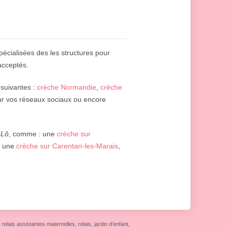
écialisées des les structures pour
acceptés.
 suivantes :
crèche Normandie
,
crèche
r vos réseaux sociaux ou encore
-Lô
, comme : une
crèche sur
, une
crèche sur Carentan-les-Marais
,
elais assistantes maternelles, relais, jardin d'enfant,