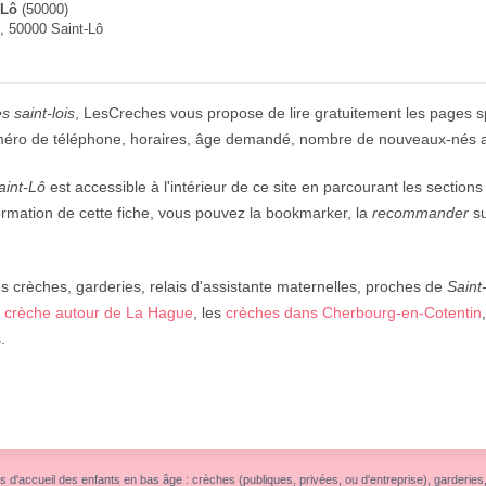
-Lô
(50000)
, 50000 Saint-Lô
s saint-lois
, LesCreches vous propose de lire gratuitement les pages sp
uméro de téléphone, horaires, âge demandé, nombre de nouveaux-nés 
aint-Lô
est accessible à l'intérieur de ce site en parcourant les sections
nformation de cette fiche, vous pouvez la bookmarker, la
recommander
su
 crèches, garderies, relais d'assistante maternelles, proches de
Saint
e
crèche autour de La Hague
, les
crèches dans Cherbourg-en-Cotentin
.
s d'accueil des enfants en bas âge : crèches (publiques, privées, ou d'entreprise), garderies, r