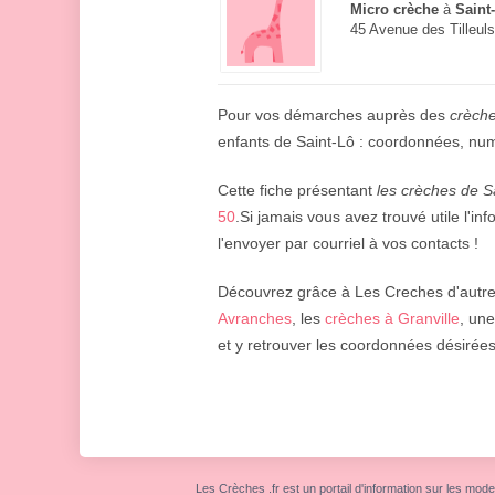
Micro crèche
à
Saint
45 Avenue des Tilleuls
Pour vos démarches auprès des
crèche
enfants de Saint-Lô : coordonnées, n
Cette fiche présentant
les crèches de S
50
.Si jamais vous avez trouvé utile l'i
l'envoyer par courriel à vos contacts !
Découvrez grâce à Les Creches d'autres
Avranches
, les
crèches à Granville
, un
et y retrouver les coordonnées désirées
Les Crèches .fr est un portail d'information sur les mode