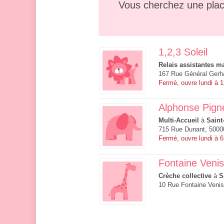
Vous cherchez une plac
1,2,3 Soleil
Relais assistantes ma
167 Rue Général Gerha
Fermé, ouvre lundi à 
Alphonse Pigne
Multi-Accueil
à
Saint
715 Rue Dunant, 5000
Fermé, ouvre lundi à 
Fontaine Veni
Crèche collective
à
S
10 Rue Fontaine Venis