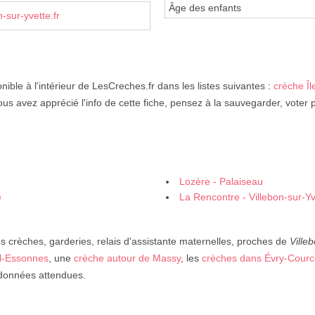
Âge des enfants
-sur-yvette.fr
nible à l'intérieur de LesCreches.fr dans les listes suivantes :
crèche Î
ous avez apprécié l'info de cette fiche, pensez à la sauvegarder, voter 
Lozère - Palaiseau
e
La Rencontre - Villebon-sur-Yv
 crèches, garderies, relais d'assistante maternelles, proches de
Ville
il-Essonnes
, une
crèche autour de Massy
, les
crèches dans Évry-Cour
s données attendues.