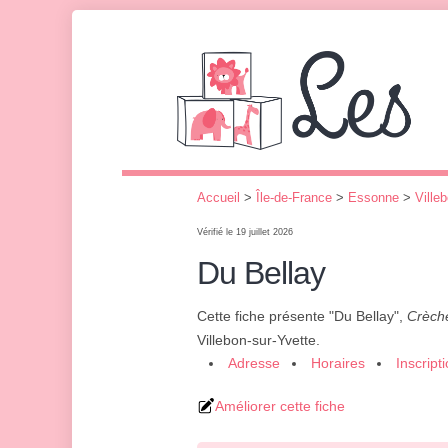
Accueil
>
Île-de-France
>
Essonne
>
Ville
Vérifié le 19 juillet 2026
Du Bellay
Cette fiche présente "Du Bellay",
Crèche
Villebon-sur-Yvette.
Adresse
Horaires
Inscript
Améliorer cette fiche