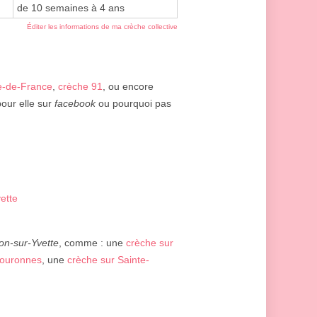
de 10 semaines à 4 ans
Éditer les informations de ma crèche collective
le-de-France
,
crèche 91
, ou encore
pour elle sur
facebook
ou pourquoi pas
ette
bon-sur-Yvette
, comme : une
crèche sur
couronnes
, une
crèche sur Sainte-