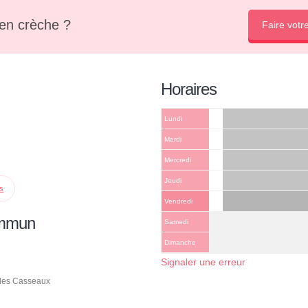
en crèche ?
Faire votr
Horaires
Lundi
Mardi
Mercredi
Jeudi
ps
Vendredi
ommun
Samedi
Dimanche
Signaler une erreur
 des Casseaux