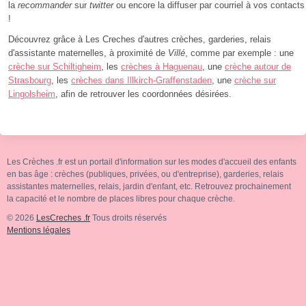
la
recommander
sur
twitter
ou encore la diffuser par courriel à vos contacts
!
Découvrez grâce à Les Creches d'autres crèches, garderies, relais
d'assistante maternelles, à proximité de
Villé
, comme par exemple : une
crèche sur Schiltigheim
, les
crèches à Haguenau
, une
crèche autour de
Strasbourg
, les
crèches dans Illkirch-Graffenstaden
, une
crèche sur
Lingolsheim
, afin de retrouver les coordonnées désirées.
Les Crèches .fr est un portail d'information sur les modes d'accueil des enfants
en bas âge : crèches (publiques, privées, ou d'entreprise), garderies, relais
assistantes maternelles, relais, jardin d'enfant, etc. Retrouvez prochainement
la capacité et le nombre de places libres pour chaque crèche.
© 2026
LesCreches .fr
Tous droits réservés
Mentions légales