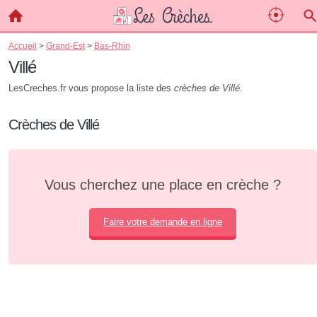
Accueil
>
Grand-Est
>
Bas-Rhin
Villé
LesCreches.fr vous propose la liste des
crèches de Villé
.
Crèches de Villé
Vous cherchez une place en crèche ?
Faire votre demande en ligne