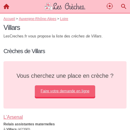
Accueil
>
Auvergne-Rhône-Alpes
>
Loire
Villars
LesCreches.fr vous propose la liste des
crèches de Villars
.
Crèches de Villars
Vous cherchez une place en crèche ?
Faire votre demande en ligne
L'Arsenal
Relais assistantes maternelles
à
Villars
(42390)