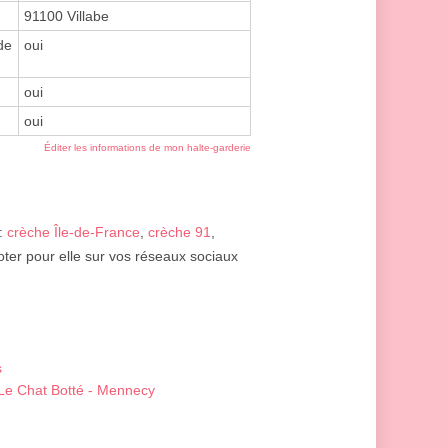
91100 Villabe
de
oui
oui
oui
Éditer les informations de mon halte-garderie
 :
crèche Île-de-France
,
crèche 91
,
oter pour elle sur vos réseaux sociaux
s
 "Le Chat Botté - Mennecy