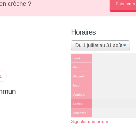
en crèche ?
Faire votr
Horaires
Lundi
Mardi
ps
Mercredi
Jeudi
ommun
Vendredi
Samedi
Dimanche
Signaler une erreur