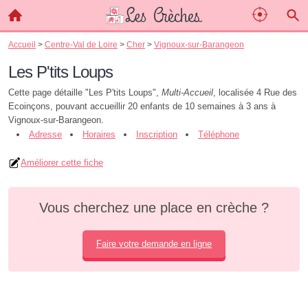
Accueil
>
Centre-Val de Loire
>
Cher
>
Vignoux-sur-Barangeon
Les P'tits Loups
Cette page détaille "Les P'tits Loups",
Multi-Accueil
, localisée 4 Rue des
Ecoinçons, pouvant accueillir 20 enfants de 10 semaines à 3 ans à
Vignoux-sur-Barangeon.
Adresse
Horaires
Inscription
Téléphone
Améliorer cette fiche
Vous cherchez une place en crèche ?
Faire votre demande en ligne