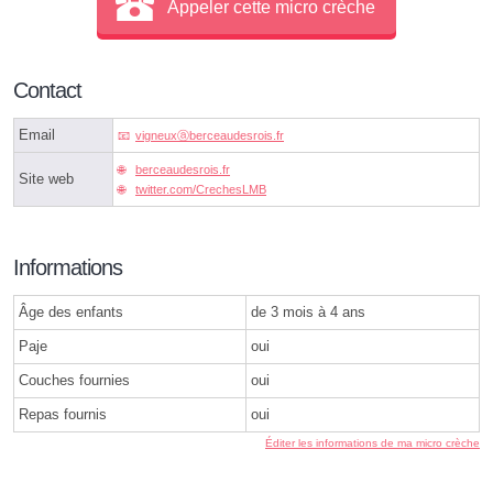
Appeler cette micro crèche
Contact
Email
vigneuxⓐberceaudesrois.fr
berceaudesrois.fr
Site web
twitter.com/CrechesLMB
Informations
Âge des enfants
de 3 mois à 4 ans
Paje
oui
Couches fournies
oui
Repas fournis
oui
Éditer les informations de ma micro crèche