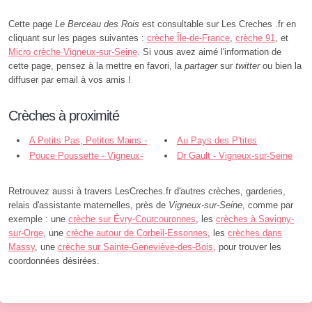
Cette page
Le Berceau des Rois
est consultable sur Les Creches .fr en
cliquant sur les pages suivantes :
crèche Île-de-France
,
crèche 91
, et
Micro crèche Vigneux-sur-Seine
. Si vous avez aimé l'information de
cette page, pensez à la mettre en favori, la
partager
sur
twitter
ou bien la
diffuser par email à vos amis !
Crèches à proximité
A Petits Pas, Petites Mains -
Au Pays des P'tites
Vigneux-sur-Seine
Pouce Poussette - Vigneux-
Frimousses - Vigneux-sur-Seine
Dr Gault - Vigneux-sur-Seine
sur-Seine
Retrouvez aussi à travers LesCreches.fr d'autres crèches, garderies,
relais d'assistante maternelles, près de
Vigneux-sur-Seine
, comme par
exemple : une
crèche sur Évry-Courcouronnes
, les
crèches à Savigny-
sur-Orge
, une
crèche autour de Corbeil-Essonnes
, les
crèches dans
Massy
, une
crèche sur Sainte-Geneviève-des-Bois
, pour trouver les
coordonnées désirées.