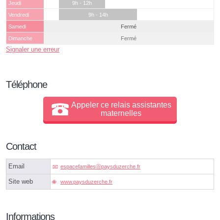
Jeudi
9h - 12h
Vendredi
9h - 14h
Samedi
Fermé
Dimanche
Fermé
Signaler une erreur
Téléphone
Appeler ce relais assistantes
maternelles
Contact
Email
espacefamillesⓐpaysduzerche.fr
Site web
www.paysduzerche.fr
Informations