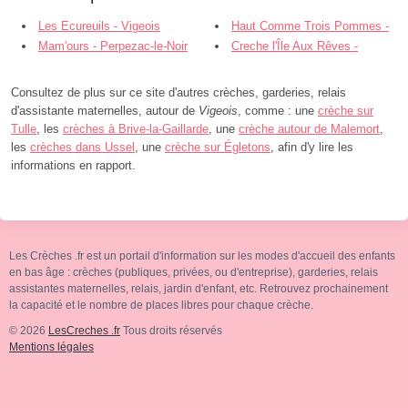
Les Ecureuils - Vigeois
Haut Comme Trois Pommes -
Mam'ours - Perpezac-le-Noir
Espartignac
Creche l'Île Aux Rêves -
Uzerche
Consultez de plus sur ce site d'autres crèches, garderies, relais
d'assistante maternelles, autour de
Vigeois
, comme : une
crèche sur
Tulle
, les
crèches à Brive-la-Gaillarde
, une
crèche autour de Malemort
,
les
crèches dans Ussel
, une
crèche sur Égletons
, afin d'y lire les
informations en rapport.
Les Crèches .fr est un portail d'information sur les modes d'accueil des enfants
en bas âge : crèches (publiques, privées, ou d'entreprise), garderies, relais
assistantes maternelles, relais, jardin d'enfant, etc. Retrouvez prochainement
la capacité et le nombre de places libres pour chaque crèche.
© 2026
LesCreches .fr
Tous droits réservés
Mentions légales