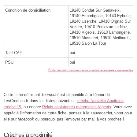
Condition de domiciliation
19140 Condat Sur Ganaveix,
19140 Espartignac, 19140 Eyburie,
19140 Uzerche, 19410 Orgnac Sur
Vezere, 19410 Perpezac Le Noir,
19410 Vigeois, 19510 Lamongerie,
19510 Masseret, 19510 Meilhards,
19510 Salon La Tour
Tarif CAF
oui
PSU
oui
Éditer les informations de mon relais assistantes maternelles
Cette fiche détaillant
Tourondel
est disponible à l'intérieur de
LesCreches.fr dans les listes suivantes :
crèche Nouvelle-Aquitaine
,
crèche 19
, ou encore
Relais assistantes maternelles Vigeois
. Vous avez
apprécié l'information de cette fiche, pensez à la sauvegarder, voter pour
elle sur
facebook
ou pourquoi pas l'envoyer par mail à vos proches !
Crèches à proximité