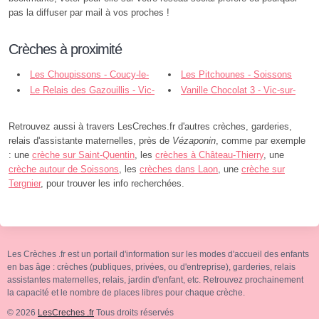
pas la diffuser par mail à vos proches !
Crèches à proximité
Les Choupissons - Coucy-le-
Les Pitchounes - Soissons
Château-Auffrique
Le Relais des Gazouillis - Vic-
Vanille Chocolat 3 - Vic-sur-
sur-Aisne
Aisne
Retrouvez aussi à travers LesCreches.fr d'autres crèches, garderies,
relais d'assistante maternelles, près de
Vézaponin
, comme par exemple
: une
crèche sur Saint-Quentin
, les
crèches à Château-Thierry
, une
crèche autour de Soissons
, les
crèches dans Laon
, une
crèche sur
Tergnier
, pour trouver les info recherchées.
Les Crèches .fr est un portail d'information sur les modes d'accueil des enfants
en bas âge : crèches (publiques, privées, ou d'entreprise), garderies, relais
assistantes maternelles, relais, jardin d'enfant, etc. Retrouvez prochainement
la capacité et le nombre de places libres pour chaque crèche.
© 2026
LesCreches .fr
Tous droits réservés