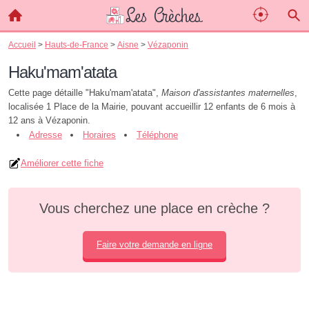
Accueil
>
Hauts-de-France
>
Aisne
>
Vézaponin
Haku'mam'atata
Cette page détaille "Haku'mam'atata",
Maison d'assistantes maternelles
,
localisée 1 Place de la Mairie, pouvant accueillir 12 enfants de 6 mois à
12 ans à Vézaponin.
Adresse
Horaires
Téléphone
Améliorer cette fiche
Vous cherchez une place en crèche ?
Faire votre demande en ligne