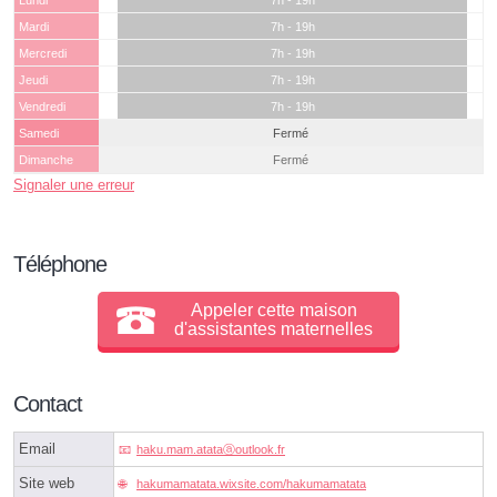
Lundi
7h - 19h
Mardi
7h - 19h
Mercredi
7h - 19h
Jeudi
7h - 19h
Vendredi
7h - 19h
Samedi
Fermé
Dimanche
Fermé
Signaler une erreur
Téléphone
Appeler cette maison
d'assistantes maternelles
Contact
Email
haku.mam.atataⓐoutlook.fr
Site web
hakumamatata.wixsite.com/hakumamatata