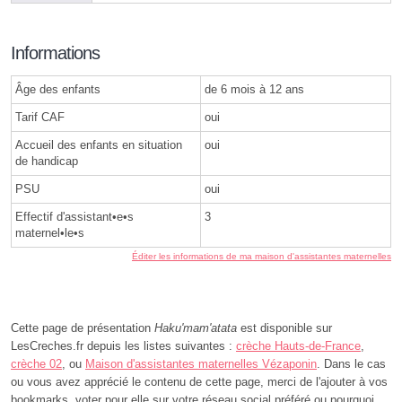
Informations
Âge des enfants
de 6 mois à 12 ans
Tarif CAF
oui
Accueil des enfants en situation
oui
de handicap
PSU
oui
Effectif d'assistant•e•s
3
maternel•le•s
Éditer les informations de ma maison d'assistantes maternelles
Cette page de présentation
Haku'mam'atata
est disponible sur
LesCreches.fr depuis les listes suivantes :
crèche Hauts-de-France
,
crèche 02
, ou
Maison d'assistantes maternelles Vézaponin
. Dans le cas
ou vous avez apprécié le contenu de cette page, merci de l'ajouter à vos
bookmarks, voter pour elle sur votre réseau social préféré ou pourquoi