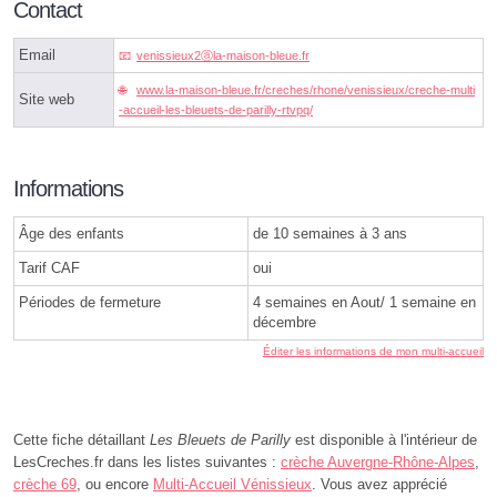
Contact
Email
venissieux2ⓐla-maison-bleue.fr
www.la-maison-bleue.fr/creches/rhone/venissieux/creche-multi
Site web
-accueil-les-bleuets-de-parilly-rtvpq/
Informations
Âge des enfants
de 10 semaines à 3 ans
Tarif CAF
oui
Périodes de fermeture
4 semaines en Aout/ 1 semaine en
décembre
Éditer les informations de mon multi-accueil
Cette fiche détaillant
Les Bleuets de Parilly
est disponible à l'intérieur de
LesCreches.fr dans les listes suivantes :
crèche Auvergne-Rhône-Alpes
,
crèche 69
, ou encore
Multi-Accueil Vénissieux
. Vous avez apprécié