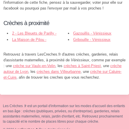
l'information de cette fiche, pensez à la sauvegarder, voter pour elle sur
facebook
ou pourquoi pas l'envoyer par mail à vos proches !
Crèches à proximité
2 - Les Bleuets de Parilly -
Gazouillis - Vénissieux
Vénissieux
La Maison de Pilou -
Gribouille - Vénissieux
Vénissieux
Retrouvez à travers LesCreches.fr d'autres crèches, garderies, relais
d'assistante maternelles, à proximité de
Vénissieux
, comme par exemple
: une
crèche sur Vaulx-en-Velin
, les
crèches à Saint-Priest
, une
crèche
autour de Lyon
, les
crèches dans Villeurbanne
, une
crèche sur Caluire-
et-Cuire
, afin de trouver les creches que vous recherchez.
Les Crèches .fr est un portail d'information sur les modes d'accueil des enfants
en bas âge : crèches (publiques, privées, ou d'entreprise), garderies, relais
assistantes maternelles, relais, jardin d'enfant, etc. Retrouvez prochainement
la capacité et le nombre de places libres pour chaque crèche.