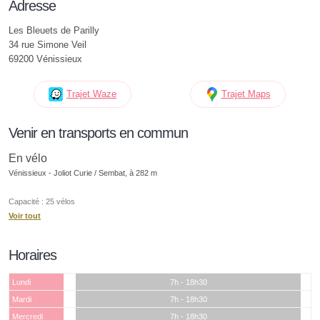
Adresse
Les Bleuets de Parilly
34 rue Simone Veil
69200 Vénissieux
Trajet Waze
Trajet Maps
Venir en transports en commun
En vélo
Vénissieux - Joliot Curie / Sembat, à 282 m
Capacité : 25 vélos
Voir tout
Horaires
Lundi
7h - 18h30
Mardi
7h - 18h30
Mercredi
7h - 18h30