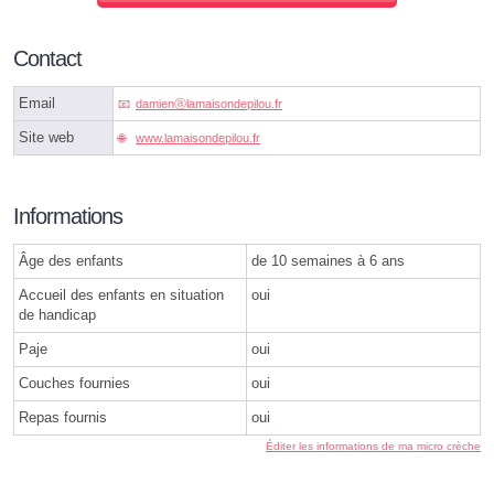
Contact
Email
damienⓐlamaisondepilou.fr
Site web
www.lamaisondepilou.fr
Informations
Âge des enfants
de 10 semaines à 6 ans
Accueil des enfants en situation
oui
de handicap
Paje
oui
Couches fournies
oui
Repas fournis
oui
Éditer les informations de ma micro crèche