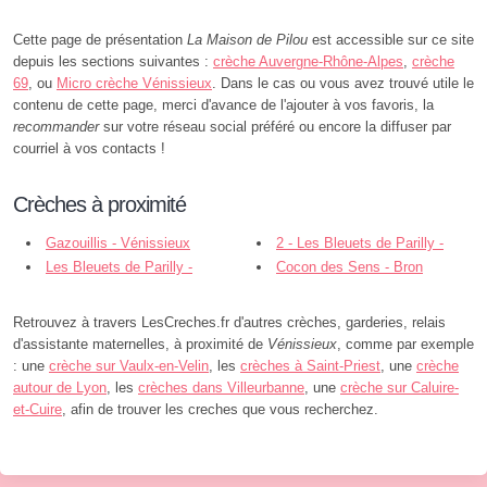
Cette page de présentation
La Maison de Pilou
est accessible sur ce site
depuis les sections suivantes :
crèche Auvergne-Rhône-Alpes
,
crèche
69
, ou
Micro crèche Vénissieux
. Dans le cas ou vous avez trouvé utile le
contenu de cette page, merci d'avance de l'ajouter à vos favoris, la
recommander
sur votre réseau social préféré ou encore la diffuser par
courriel à vos contacts !
Crèches à proximité
Gazouillis - Vénissieux
2 - Les Bleuets de Parilly -
Les Bleuets de Parilly -
Vénissieux
Cocon des Sens - Bron
Vénissieux
Retrouvez à travers LesCreches.fr d'autres crèches, garderies, relais
d'assistante maternelles, à proximité de
Vénissieux
, comme par exemple
: une
crèche sur Vaulx-en-Velin
, les
crèches à Saint-Priest
, une
crèche
autour de Lyon
, les
crèches dans Villeurbanne
, une
crèche sur Caluire-
et-Cuire
, afin de trouver les creches que vous recherchez.