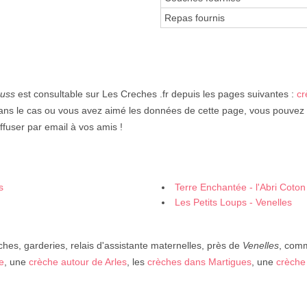
Repas fournis
ouss
est consultable sur Les Creches .fr depuis les pages suivantes :
cr
ans le cas ou vous avez aimé les données de cette page, vous pouvez l
iffuser par email à vos amis !
s
Terre Enchantée - l'Abri Coton
Les Petits Loups - Venelles
ches, garderies, relais d'assistante maternelles, près de
Venelles
, com
e
, une
crèche autour de Arles
, les
crèches dans Martigues
, une
crèche