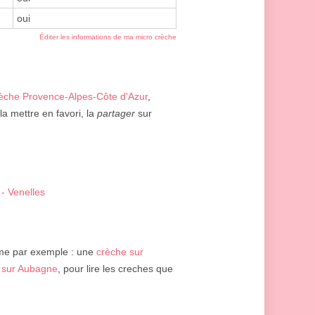
oui
Éditer les informations de ma micro crèche
èche Provence-Alpes-Côte d'Azur
,
a mettre en favori, la
partager
sur
 - Venelles
me par exemple : une
crèche sur
 sur Aubagne
, pour lire les creches que