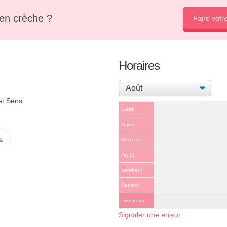
en crèche ?
Faire votr
Horaires
et Sens
Lundi
Mardi
ps
Mercredi
Jeudi
Vendredi
Samedi
Dimanche
Signaler une erreur