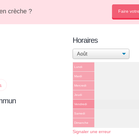
en crèche ?
Faire votr
Horaires
Lundi
Mardi
ps
Mercredi
Jeudi
ommun
Vendredi
Samedi
Dimanche
Signaler une erreur