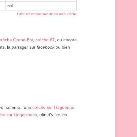
oui
Éditer les informations de ma micro crèche
crèche Grand-Est
,
crèche 67
, ou encore
ets, la
partager
sur
facebook
ou bien
im
, comme : une
crèche sur Haguenau
,
che sur Lingolsheim
, afin d'y lire les