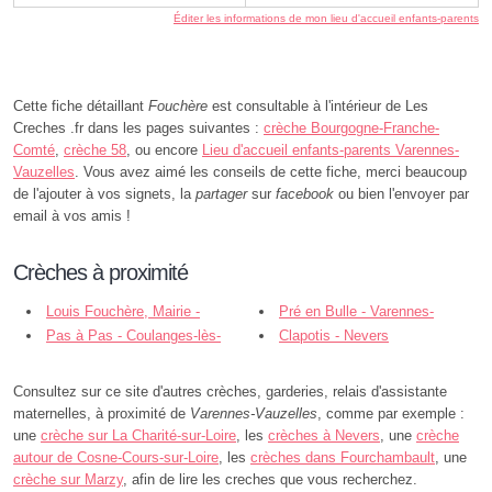
Éditer les informations de mon lieu d'accueil enfants-parents
Cette fiche détaillant
Fouchère
est consultable à l'intérieur de Les
Creches .fr dans les pages suivantes :
crèche Bourgogne-Franche-
Comté
,
crèche 58
, ou encore
Lieu d'accueil enfants-parents Varennes-
Vauzelles
. Vous avez aimé les conseils de cette fiche, merci beaucoup
de l'ajouter à vos signets, la
partager
sur
facebook
ou bien l'envoyer par
email à vos amis !
Crèches à proximité
Louis Fouchère, Mairie -
Pré en Bulle - Varennes-
Varennes-Vauzelles
Pas à Pas - Coulanges-lès-
Vauzelles
Clapotis - Nevers
Nevers
Consultez sur ce site d'autres crèches, garderies, relais d'assistante
maternelles, à proximité de
Varennes-Vauzelles
, comme par exemple :
une
crèche sur La Charité-sur-Loire
, les
crèches à Nevers
, une
crèche
autour de Cosne-Cours-sur-Loire
, les
crèches dans Fourchambault
, une
crèche sur Marzy
, afin de lire les creches que vous recherchez.