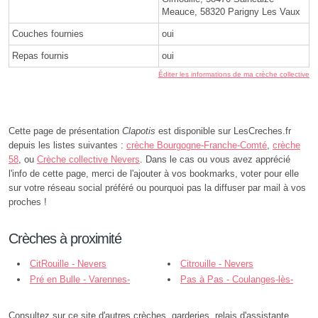
Meauce, 58320 Parigny Les Vaux
Couches fournies
oui
Repas fournis
oui
Éditer les informations de ma crèche collective
Cette page de présentation
Clapotis
est disponible sur LesCreches.fr
depuis les listes suivantes :
crèche Bourgogne-Franche-Comté
,
crèche
58
, ou
Crèche collective Nevers
. Dans le cas ou vous avez apprécié
l'info de cette page, merci de l'ajouter à vos bookmarks, voter pour elle
sur votre réseau social préféré ou pourquoi pas la diffuser par mail à vos
proches !
Crèches à proximité
CitRouille - Nevers
Citrouille - Nevers
Pré en Bulle - Varennes-
Pas à Pas - Coulanges-lès-
Vauzelles
Nevers
Consultez sur ce site d'autres crèches, garderies, relais d'assistante