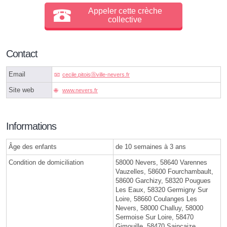
Appeler cette crèche
collective
Contact
Email
cecile.pitoisⓐville-nevers.fr
Site web
www.nevers.fr
Informations
Âge des enfants
de 10 semaines à 3 ans
Condition de domiciliation
58000 Nevers, 58640 Varennes
Vauzelles, 58600 Fourchambault,
58600 Garchizy, 58320 Pougues
Les Eaux, 58320 Germigny Sur
Loire, 58660 Coulanges Les
Nevers, 58000 Challuy, 58000
Sermoise Sur Loire, 58470
Gimouille, 58470 Saincaize