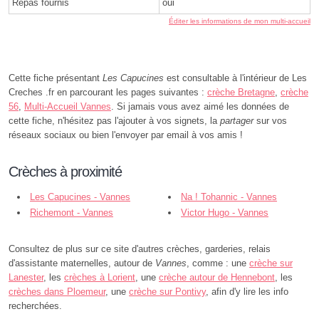
Repas fournis
oui
Éditer les informations de mon multi-accueil
Cette fiche présentant
Les Capucines
est consultable à l'intérieur de Les
Creches .fr en parcourant les pages suivantes :
crèche Bretagne
,
crèche
56
,
Multi-Accueil Vannes
. Si jamais vous avez aimé les données de
cette fiche, n'hésitez pas l'ajouter à vos signets, la
partager
sur vos
réseaux sociaux ou bien l'envoyer par email à vos amis !
Crèches à proximité
Les Capucines - Vannes
Na ! Tohannic - Vannes
Richemont - Vannes
Victor Hugo - Vannes
Consultez de plus sur ce site d'autres crèches, garderies, relais
d'assistante maternelles, autour de
Vannes
, comme : une
crèche sur
Lanester
, les
crèches à Lorient
, une
crèche autour de Hennebont
, les
crèches dans Ploemeur
, une
crèche sur Pontivy
, afin d'y lire les info
recherchées.