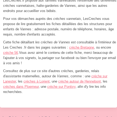
LesCreches.fr propose aux familles vannetaises l'ensemble des différentes
crèches vannetaises, halte-garderies de Vannes, ainsi que les autres
endroits pour accueillier vos bébés.
Pour vos démarches auprès des
crèches vannetais
, LesCreches vous
propose de lire gratuitement les fiches détaillées des les structures pour
enfants de Vannes : adresse postale, numéro de téléphone, horaires, âge
requis, nombre d'enfants acceptés.
Cette fiche détaillant
les crèches de Vannes
est consultable à l'intérieur de
Les Creches .fr dans les pages suivantes :
crèche Bretagne
, ou encore
crèche 56
.Vous avez aimé le contenu de cette fiche, merci beaucoup de
l'ajouter à vos signets, la
partager
sur
facebook
ou bien l'envoyer par email
à vos amis !
Consultez de plus sur ce site d'autres crèches, garderies, relais
d'assistante maternelles, autour de
Vannes
, comme : une
crèche sur
Lanester
, les
crèches à Lorient
, une
crèche autour de Hennebont
, les
crèches dans Ploemeur
, une
crèche sur Pontivy
, afin d'y lire les info
recherchées.