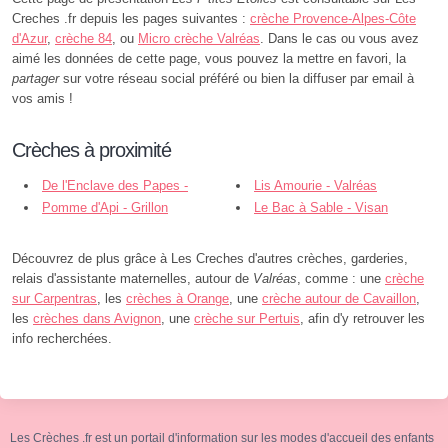
Creches .fr depuis les pages suivantes :
crèche Provence-Alpes-Côte
d'Azur
,
crèche 84
, ou
Micro crèche Valréas
. Dans le cas ou vous avez
aimé les données de cette page, vous pouvez la mettre en favori, la
partager
sur votre réseau social préféré ou bien la diffuser par email à
vos amis !
Crèches à proximité
De l'Enclave des Papes -
Lis Amourie - Valréas
Valréas
Pomme d'Api - Grillon
Le Bac à Sable - Visan
Découvrez de plus grâce à Les Creches d'autres crèches, garderies,
relais d'assistante maternelles, autour de
Valréas
, comme : une
crèche
sur Carpentras
, les
crèches à Orange
, une
crèche autour de Cavaillon
,
les
crèches dans Avignon
, une
crèche sur Pertuis
, afin d'y retrouver les
info recherchées.
Les Crèches .fr est un portail d'information sur les modes d'accueil des enfants