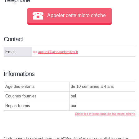
Appeler cette micro crèche
Contact
Email
accueilⓐaideauxfamilles.fr
Informations
Âge des enfants
de 10 semaines à 4 ans
Couches fournies
oui
Repas fournis
oui
Éditer les informations de ma micro crèche
Cette page de présentation
Les P'tites Etoiles
est consultable sur Les