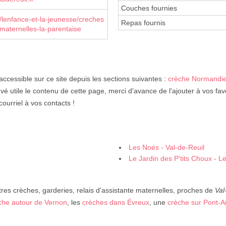
Couches fournies
r/lenfance-et-la-jeunesse/creches
Repas fournis
-maternelles-la-parentaise
accessible sur ce site depuis les sections suivantes :
crèche Normandi
vé utile le contenu de cette page, merci d'avance de l'ajouter à vos fav
courriel à vos contacts !
Les Noés - Val-de-Reuil
Le Jardin des P'tits Choux - L
res crèches, garderies, relais d'assistante maternelles, proches de
Val
che autour de Vernon
, les
crèches dans Évreux
, une
crèche sur Pont-