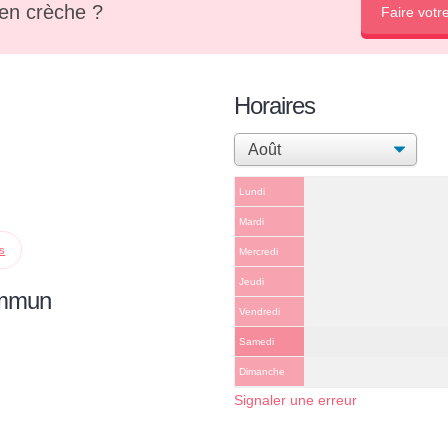
en crèche ?
Faire votr
Horaires
Lundi
Mardi
ps
Mercredi
Jeudi
ommun
Vendredi
Samedi
Dimanche
Signaler une erreur