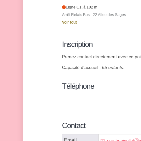
Ligne C1, à 102 m
Arrêt Relais Bus - 22 Allee des Sages
Voir tout
Inscription
Prenez contact directement avec ce poin
Capacité d'accueil :
55 enfants
.
Téléphone
Contact
Email
crechepivolletⓐva