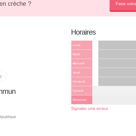
en crèche ?
Faire votr
Horaires
Lundi
Mardi
Mercredi
Jeudi
ps
Vendredi
ommun
Samedi
Dimanche
Signaler une erreur
épublique