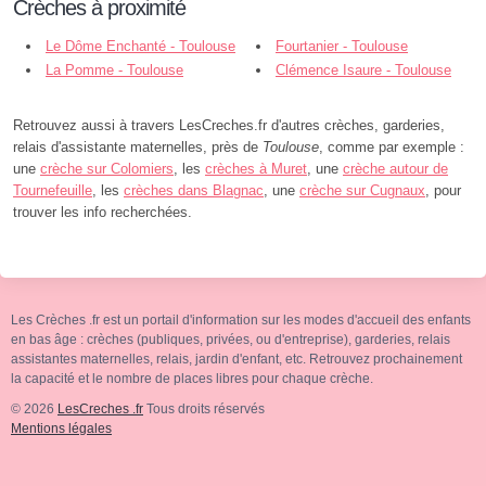
Crèches à proximité
Le Dôme Enchanté - Toulouse
Fourtanier - Toulouse
La Pomme - Toulouse
Clémence Isaure - Toulouse
Retrouvez aussi à travers LesCreches.fr d'autres crèches, garderies,
relais d'assistante maternelles, près de
Toulouse
, comme par exemple :
une
crèche sur Colomiers
, les
crèches à Muret
, une
crèche autour de
Tournefeuille
, les
crèches dans Blagnac
, une
crèche sur Cugnaux
, pour
trouver les info recherchées.
Les Crèches .fr est un portail d'information sur les modes d'accueil des enfants
en bas âge : crèches (publiques, privées, ou d'entreprise), garderies, relais
assistantes maternelles, relais, jardin d'enfant, etc. Retrouvez prochainement
la capacité et le nombre de places libres pour chaque crèche.
© 2026
LesCreches .fr
Tous droits réservés
Mentions légales