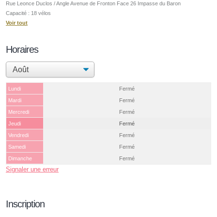
Rue Leonce Duclos / Angle Avenue de Fronton Face 26 Impasse du Baron
Capacité : 18 vélos
Voir tout
Horaires
Lundi
Fermé
Mardi
Fermé
Mercredi
Fermé
Jeudi
Fermé
Vendredi
Fermé
Samedi
Fermé
Dimanche
Fermé
Signaler une erreur
Inscription