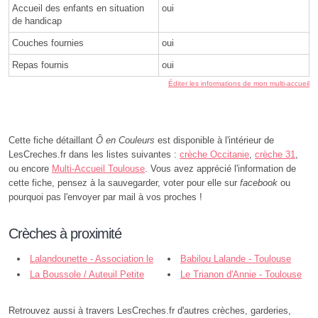
Accueil des enfants en situation
oui
de handicap
Couches fournies
oui
Repas fournis
oui
Éditer les informations de mon multi-accueil
Cette fiche détaillant
Ô en Couleurs
est disponible à l'intérieur de
LesCreches.fr dans les listes suivantes :
crèche Occitanie
,
crèche 31
,
ou encore
Multi-Accueil Toulouse
. Vous avez apprécié l'information de
cette fiche, pensez à la sauvegarder, voter pour elle sur
facebook
ou
pourquoi pas l'envoyer par mail à vos proches !
Crèches à proximité
Lalandounette - Association le
Babilou Lalande - Toulouse
Nid des Crèches - Toulouse
La Boussole / Auteuil Petite
Le Trianon d'Annie - Toulouse
Enfance - Toulouse
Retrouvez aussi à travers LesCreches.fr d'autres crèches, garderies,