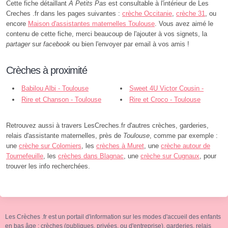
Cette fiche détaillant
À Petits Pas
est consultable à l'intérieur de Les
Creches .fr dans les pages suivantes :
crèche Occitanie
,
crèche 31
, ou
encore
Maison d'assistantes maternelles Toulouse
. Vous avez aimé le
contenu de cette fiche, merci beaucoup de l'ajouter à vos signets, la
partager
sur
facebook
ou bien l'envoyer par email à vos amis !
Crèches à proximité
Babilou Albi - Toulouse
Sweet 4U Victor Cousin -
Rire et Chanson - Toulouse
Toulouse
Rire et Croco - Toulouse
Retrouvez aussi à travers LesCreches.fr d'autres crèches, garderies,
relais d'assistante maternelles, près de
Toulouse
, comme par exemple :
une
crèche sur Colomiers
, les
crèches à Muret
, une
crèche autour de
Tournefeuille
, les
crèches dans Blagnac
, une
crèche sur Cugnaux
, pour
trouver les info recherchées.
Les Crèches .fr est un portail d'information sur les modes d'accueil des enfants
en bas âge : crèches (publiques, privées, ou d'entreprise), garderies, relais