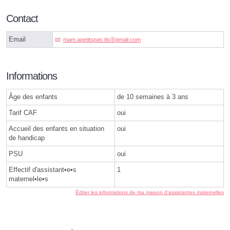
Contact
Email
mam.apetitspas.tlsⓐgmail.com
Informations
Âge des enfants
de 10 semaines à 3 ans
Tarif CAF
oui
Accueil des enfants en situation
oui
de handicap
PSU
oui
Effectif d'assistant•e•s
1
maternel•le•s
Éditer les informations de ma maison d'assistantes maternelles