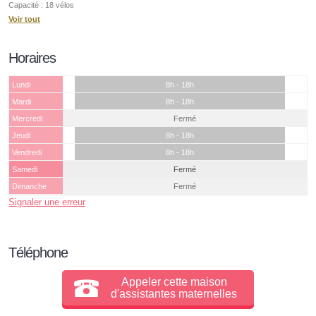
Capacité : 18 vélos
Voir tout
Horaires
Lundi
8h - 18h
Mardi
8h - 18h
Mercredi
Fermé
Jeudi
8h - 18h
Vendredi
8h - 18h
Samedi
Fermé
Dimanche
Fermé
Signaler une erreur
Téléphone
Appeler cette maison
d'assistantes maternelles