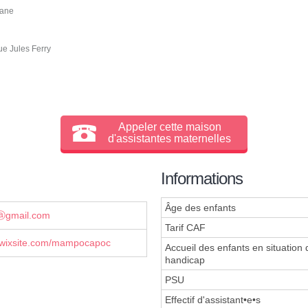
tane
e Jules Ferry
Appeler cette maison
d'assistantes maternelles
Informations
Âge des enfants
gmail.com
Tarif CAF
ixsite.com/mampocapoc
Accueil des enfants en situation 
handicap
PSU
Effectif d'assistant•e•s