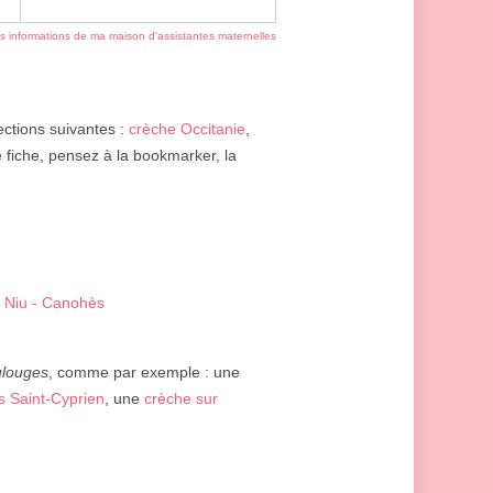
es informations de ma maison d'assistantes maternelles
sections suivantes :
crèche Occitanie
,
te fiche, pensez à la bookmarker, la
l Niu - Canohès
louges
, comme par exemple : une
s Saint-Cyprien
, une
crèche sur