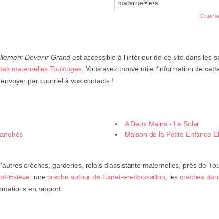
maternel•le•s
Éditer l
illement Devenir Grand
est accessible à l'intérieur de ce site dans les 
ntes maternelles Toulouges
. Vous avez trouvé utile l'information de cet
envoyer par courriel à vos contacts !
A Deux Mains - Le Soler
 Canohès
Maison de la Petite Enfance E
autres crèches, garderies, relais d'assistante maternelles, près de
Tou
int-Estève
, une
crèche autour de Canet-en-Roussillon
, les
crèches dan
ormations en rapport.