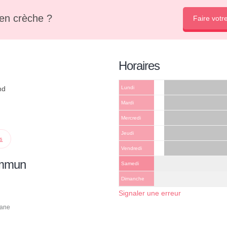
en crèche ?
Faire votr
Horaires
nd
Lundi
Mardi
Mercredi
Jeudi
ps
Vendredi
ommun
Samedi
Dimanche
Signaler une erreur
tane