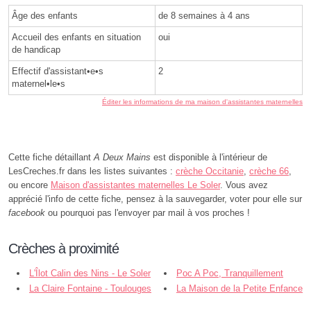
Âge des enfants
de 8 semaines à 4 ans
Accueil des enfants en situation
oui
de handicap
Effectif d'assistant•e•s
2
maternel•le•s
Éditer les informations de ma maison d'assistantes maternelles
Cette fiche détaillant
A Deux Mains
est disponible à l'intérieur de
LesCreches.fr dans les listes suivantes :
crèche Occitanie
,
crèche 66
,
ou encore
Maison d'assistantes maternelles Le Soler
. Vous avez
apprécié l'info de cette fiche, pensez à la sauvegarder, voter pour elle sur
facebook
ou pourquoi pas l'envoyer par mail à vos proches !
Crèches à proximité
L'Îlot Calin des Nins - Le Soler
Poc A Poc, Tranquillement
La Claire Fontaine - Toulouges
Devenir Grand - Toulouges
La Maison de la Petite Enfance
- Canohès