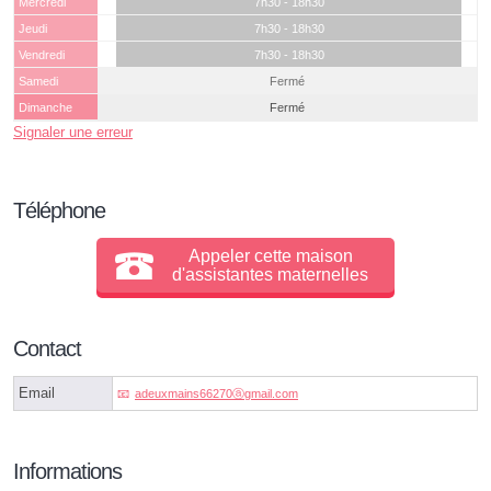
Mercredi
7h30 - 18h30
Jeudi
7h30 - 18h30
Vendredi
7h30 - 18h30
Samedi
Fermé
Dimanche
Fermé
Signaler une erreur
Téléphone
Appeler cette maison
d'assistantes maternelles
Contact
Email
adeuxmains66270ⓐgmail.com
Informations