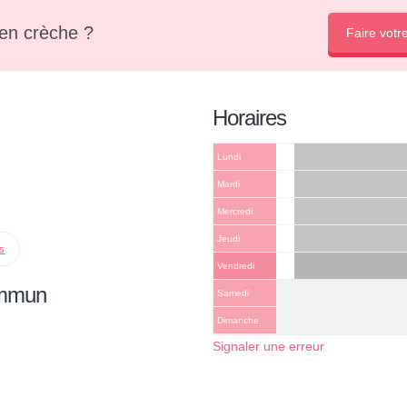
en crèche ?
Faire votr
Horaires
Lundi
Mardi
Mercredi
Jeudi
ps
Vendredi
ommun
Samedi
Dimanche
Signaler une erreur