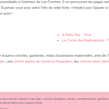
consultable à l'intérieur de Les Creches .fr en parcourant les pages su
. Si jamais vous avez aimé l'info de cette fiche, n'hésitez pas l'ajouter à
os amis !
A Petits Pas - Thuir
Le Cocon des Explorateurs - Tr
 d'autres crèches, garderies, relais d'assistante maternelles, près de
T
rien
, une
crèche autour de Canet-en-Roussillon
, les
crèches dans Sain
s d'accueil des enfants en bas âge : crèches (publiques, privées, ou d'entreprise), garderies, r
de places libres pour chaque crèche.