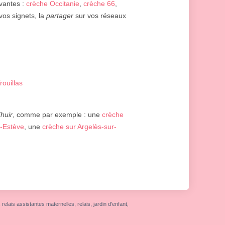
ivantes :
crèche Occitanie
,
crèche 66
,
 vos signets, la
partager
sur vos réseaux
ouillas
huir
, comme par exemple : une
crèche
t-Estève
, une
crèche sur Argelès-sur-
elais assistantes maternelles, relais, jardin d'enfant,