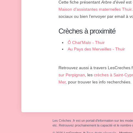
Cette fiche présentant
Arbre d'éveil
est 
Maison d'assistantes maternelles Thuir
sociaux ou bien l'envoyer par email à v
Crèches à proximité
Ô Chat'Malo - Thuir
Au Pays des Merveilles - Thuir
Retrouvez aussi à travers LesCreches.fr
sur Perpignan
, les
crèches à Saint-Cyp
Mer
, pour trouver les info recherchées.
Les Crèches .fr est un portail d'information sur les mode
etc. Retrouvez prochainement la capacité et le nombre 