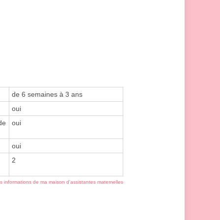
de 6 semaines à 3 ans
oui
de
oui
oui
2
es informations de ma maison d'assistantes maternelles