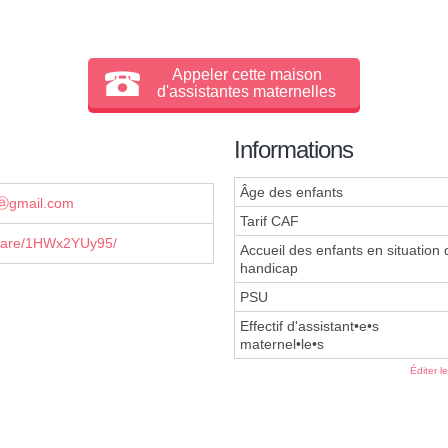
Appeler cette maison
d'assistantes maternelles
Informations
Âge des enfants
ⓐgmail.com
Tarif CAF
hare/1HWx2YUy95/
Accueil des enfants en situation 
handicap
PSU
Effectif d'assistant•e•s
maternel•le•s
Éditer l