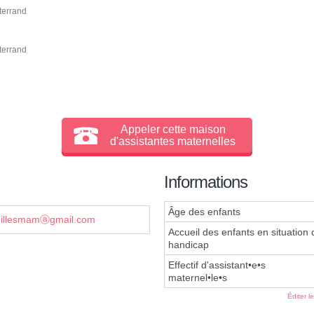
terrand
terrand
Appeler cette maison
d'assistantes maternelles
Informations
Âge des enfants
illesmamⓐgmail.com
Accueil des enfants en situation 
handicap
Effectif d'assistant•e•s
maternel•le•s
Éditer l