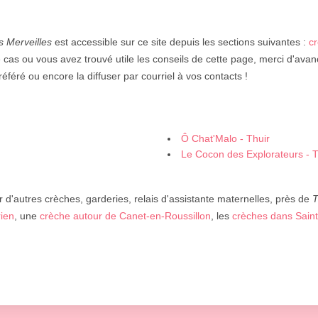
 Merveilles
est accessible sur ce site depuis les sections suivantes :
c
e cas ou vous avez trouvé utile les conseils de cette page, merci d'avance
éféré ou encore la diffuser par courriel à vos contacts !
Ô Chat'Malo - Thuir
Le Cocon des Explorateurs - Tr
 d'autres crèches, garderies, relais d'assistante maternelles, près de
T
rien
, une
crèche autour de Canet-en-Roussillon
, les
crèches dans Sain