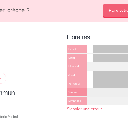
en crèche ?
Faire votr
Horaires
Lundi
Mardi
Mercredi
Jeudi
ps
Vendredi
ommun
Samedi
Dimanche
Signaler une erreur
éric Mistral