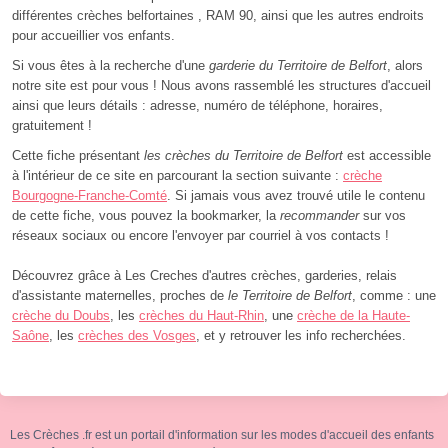
différentes crèches belfortaines , RAM 90, ainsi que les autres endroits
pour accueillier vos enfants.
Si vous êtes à la recherche d'une
garderie du Territoire de Belfort
, alors
notre site est pour vous ! Nous avons rassemblé les structures d'accueil
ainsi que leurs détails : adresse, numéro de téléphone, horaires,
gratuitement !
Cette fiche présentant
les crèches du Territoire de Belfort
est accessible
à l'intérieur de ce site en parcourant la section suivante :
crèche
Bourgogne-Franche-Comté
. Si jamais vous avez trouvé utile le contenu
de cette fiche, vous pouvez la bookmarker, la
recommander
sur vos
réseaux sociaux ou encore l'envoyer par courriel à vos contacts !
Découvrez grâce à Les Creches d'autres crèches, garderies, relais
d'assistante maternelles, proches de
le Territoire de Belfort
, comme : une
crèche du Doubs
, les
crèches du Haut-Rhin
, une
crèche de la Haute-
Saône
, les
crèches des Vosges
, et y retrouver les info recherchées.
Les Crèches .fr est un portail d'information sur les modes d'accueil des enfants