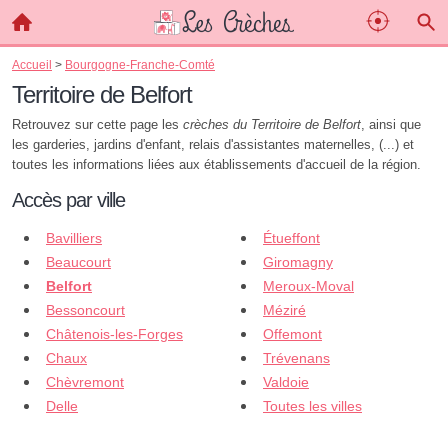
Accueil
>
Bourgogne-Franche-Comté
Territoire de Belfort
Retrouvez sur cette page les
crèches du Territoire de Belfort
, ainsi que
les garderies, jardins d'enfant, relais d'assistantes maternelles, (...) et
toutes les informations liées aux établissements d'accueil de la région.
Accès par ville
Bavilliers
Étueffont
Beaucourt
Giromagny
Belfort
Meroux-Moval
Bessoncourt
Méziré
Châtenois-les-Forges
Offemont
Chaux
Trévenans
Chèvremont
Valdoie
Delle
Toutes les villes