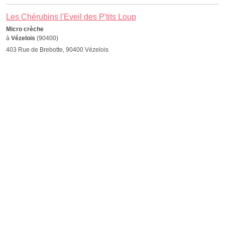
Les Chérubins l'Eveil des P'tits Loup
Micro crèche
à
Vézelois
(90400)
403 Rue de Brebotte, 90400 Vézelois