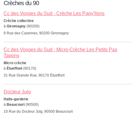
Crèches du 90
Cc des Vosges du Sud - Crèche Les Papy'llons
Crèche collective
à
Giromagny
(90200)
9 Rue des Casernes, 90200 Giromagny
Cc des Vosges du Sud - Micro-Crèche Les Petits Pas
Tapons
Micro crèche
à
Étueffont
(90170)
31 Rue Grande Rue, 90170 Étueffont
Docteur Julg
Halte-garderie
à
Beaucourt
(90500)
10 Rue du Docteur Julg, 90500 Beaucourt