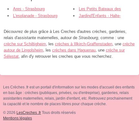
Ares - Strasbourg
Les Petits Bateaux des
L'esplanade - Strasbourg
Chérubins - Strasbourg
Jardind'Enfants - Halte-
Garderie - Flandre - Strasbourg
Découvrez de plus grâce à Les Creches d'autres crèches, garderies,
relais d'assistante maternelles, autour de
Strasbourg
, comme : une
crèche sur Schiltigheim
, les
crèches à Illkirch-Graffenstaden
, une
crèche
autour de Lingolsheim
, les
crèches dans Haguenau
, une
crèche sur
Sélestat
, afin d'y retrouver les creches que vous recherchez.
Les Crèches .fr est un portail d'information sur les modes d'accueil des enfants
en bas âge : crèches (publiques, privées, ou d'entreprise), garderies, relais
assistantes maternelles, relais, jardin d'enfant, etc. Retrouvez prochainement
la capacité et le nombre de places libres pour chaque crèche.
© 2026
LesCreches .fr
Tous droits réservés
Mentions légales