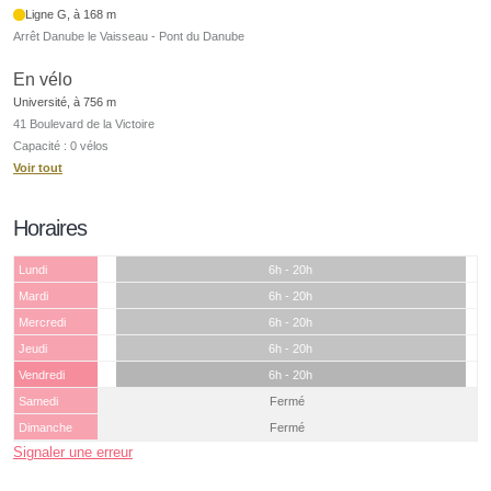
Ligne G, à 168 m
Arrêt Danube le Vaisseau - Pont du Danube
En vélo
Université, à 756 m
41 Boulevard de la Victoire
Capacité : 0 vélos
Voir tout
Horaires
Lundi
6h - 20h
Mardi
6h - 20h
Mercredi
6h - 20h
Jeudi
6h - 20h
Vendredi
6h - 20h
Samedi
Fermé
Dimanche
Fermé
Signaler une erreur