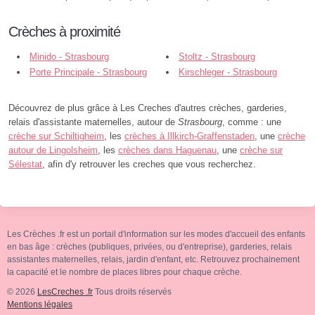
Crèches à proximité
Minido - Strasbourg
Stoltz - Strasbourg
Porte Principale - Strasbourg
Kirschleger - Strasbourg
Découvrez de plus grâce à Les Creches d'autres crèches, garderies,
relais d'assistante maternelles, autour de
Strasbourg
, comme : une
crèche sur Schiltigheim
, les
crèches à Illkirch-Graffenstaden
, une
crèche
autour de Lingolsheim
, les
crèches dans Haguenau
, une
crèche sur
Sélestat
, afin d'y retrouver les creches que vous recherchez.
Les Crèches .fr est un portail d'information sur les modes d'accueil des enfants
en bas âge : crèches (publiques, privées, ou d'entreprise), garderies, relais
assistantes maternelles, relais, jardin d'enfant, etc. Retrouvez prochainement
la capacité et le nombre de places libres pour chaque crèche.
© 2026
LesCreches .fr
Tous droits réservés
Mentions légales