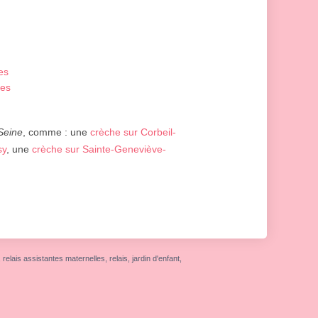
es
nes
Seine
, comme : une
crèche sur Corbeil-
sy
, une
crèche sur Sainte-Geneviève-
elais assistantes maternelles, relais, jardin d'enfant,