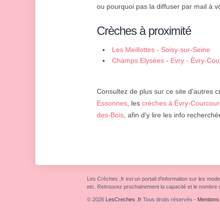
ou pourquoi pas la diffuser par mail à v
Crèches à proximité
Les Meillottes - Soisy-sur-Seine
Champs Elysées - Evry - Évry-Co
Consultez de plus sur ce site d'autres c
Essonnes
, les
crèches à Évry-Courcou
des-Bois
, afin d'y lire les info recherché
Les Crèches .fr est un portail d'information sur les mode
etc. Retrouvez prochainement la capacité et le nombre 
© 2026
LesCreches .fr
Tous droits réservés
-
Mentions 