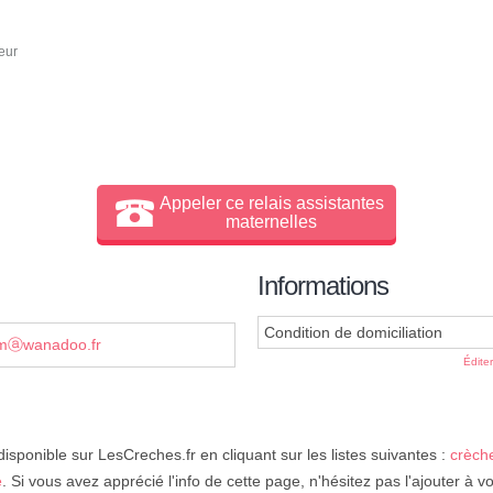
eur
Appeler ce relais assistantes
maternelles
Informations
Condition de domiciliation
amⓐwanadoo.fr
Édite
disponible sur LesCreches.fr en cliquant sur les listes suivantes :
crèch
e
. Si vous avez apprécié l'info de cette page, n'hésitez pas l'ajouter à 