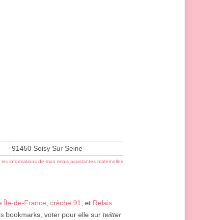
91450 Soisy Sur Seine
r les informations de mon relais assistantes maternelles
e Île-de-France
,
crèche 91
, et
Relais
vos bookmarks, voter pour elle sur
twitter