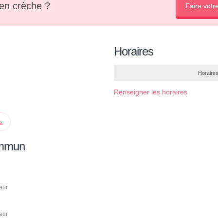
en crèche ?
Faire votr
Horaires
Horaires
Renseigner les horaires
ps
ommun
eur
eur