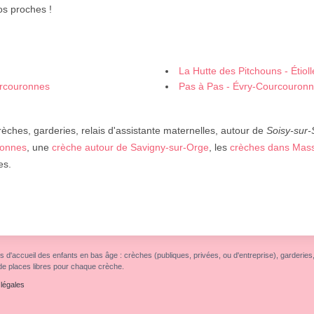
os proches !
La Hutte des Pitchouns - Étioll
urcouronnes
Pas à Pas - Évry-Courcouron
rèches, garderies, relais d'assistante maternelles, autour de
Soisy-sur-
ronnes
, une
crèche autour de Savigny-sur-Orge
, les
crèches dans Mas
es.
s d'accueil des enfants en bas âge : crèches (publiques, privées, ou d'entreprise), garderies, r
de places libres pour chaque crèche.
légales