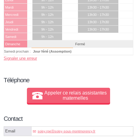
Lundi
9h - 12h
13h30 - 17h30
Mardi
9h - 12h
13h30 - 17h30
Mercredi
9h - 12h
13h30 - 17h30
Jeudi
9h - 12h
13h30 - 17h30
Vendredi
9h - 12h
13h30 - 17h30
Samedi
9h - 12h
Dimanche
Fermé
Samedi prochain :
Jour férié (Assomption)
Signaler une erreur
Téléphone
Appeler ce relais assistantes
maternelles
Contact
Email
soisy.rpeⓐsoisy-sous-montmorency.fr