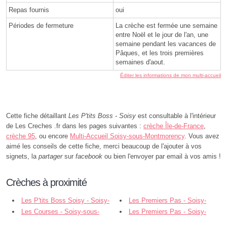
Repas fournis
oui
Périodes de fermeture
La crèche est fermée une semaine
entre Noël et le jour de l'an, une
semaine pendant les vacances de
Pâques, et les trois premières
semaines d'aout.
Éditer les informations de mon multi-accueil
Cette fiche détaillant
Les P'tits Boss - Soisy
est consultable à l'intérieur
de Les Creches .fr dans les pages suivantes :
crèche Île-de-France
,
crèche 95
, ou encore
Multi-Accueil Soisy-sous-Montmorency
. Vous avez
aimé les conseils de cette fiche, merci beaucoup de l'ajouter à vos
signets, la
partager
sur
facebook
ou bien l'envoyer par email à vos amis !
Crèches à proximité
Les P'tits Boss Soisy - Soisy-
Les Premiers Pas - Soisy-
sous-Montmorency
Les Courses - Soisy-sous-
sous-Montmorency
Les Premiers Pas - Soisy-
Montmorency
sous-Montmorency