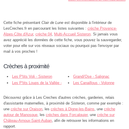
Cette fiche présentant
Clair de Lune
est disponible à l'intérieur de
LesCreches.fr en parcourant les listes suivantes :
crèche Provence-
Alpes-Côte d'Azur
,
crèche 04
,
Multi-Accueil Sisteron
. Si jamais vous
avez apprécié les données de cette fiche, vous pouvez la sauvegarder,
voter pour elle sur vos réseaux sociaux ou pourquoi pas l'envoyer par
mail à vos proches !
Crèches à proximité
Les P'tits Voli - Sisteron
Grandi'Ose - Salignac
Les P'tits Loups de la Vallée -
Les Canaillous - Volonne
Noyers-sur-Jabron
Découvrez grâce à Les Creches d'autres crèches, garderies, relais
d'assistante maternelles, à proximité de
Sisteron
, comme par exemple :
une
crèche sur Oraison
, les
crèches à Digne-les-Bains
, une
crèche
autour de Manosque
, les
crèches dans Forcalquier
, une
crèche sur
Château-Arnoux-Saint-Auban
, afin de retrouver les informations en
rapport.