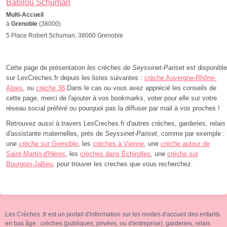
Babilou Schuman
Multi-Accueil
à
Grenoble
(38000)
5 Place Robert Schuman, 38000 Grenoble
Cette page de présentation
les crèches de Seyssinet-Pariset
est disponible
sur LesCreches.fr depuis les listes suivantes :
crèche Auvergne-Rhône-
Alpes
, ou
crèche 38
.Dans le cas ou vous avez apprécié les conseils de
cette page, merci de l'ajouter à vos bookmarks, voter pour elle sur votre
réseau social préféré ou pourquoi pas la diffuser par mail à vos proches !
Retrouvez aussi à travers LesCreches.fr d'autres crèches, garderies, relais
d'assistante maternelles, près de
Seyssinet-Pariset
, comme par exemple :
une
crèche sur Grenoble
, les
crèches à Vienne
, une
crèche autour de
Saint-Martin-d'Hères
, les
crèches dans Échirolles
, une
crèche sur
Bourgoin-Jallieu
, pour trouver les creches que vous recherchez.
Les Crèches .fr est un portail d'information sur les modes d'accueil des enfants
en bas âge : crèches (publiques, privées, ou d'entreprise), garderies, relais