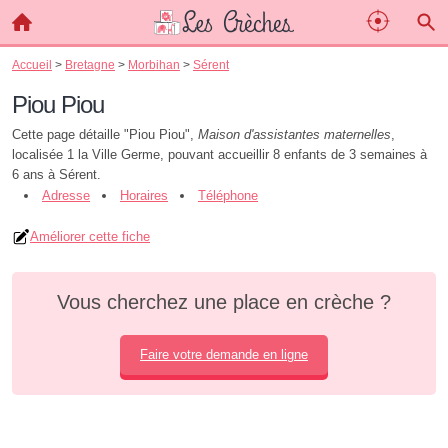
Accueil
>
Bretagne
>
Morbihan
>
Sérent
Piou Piou
Cette page détaille "Piou Piou",
Maison d'assistantes maternelles
,
localisée 1 la Ville Germe, pouvant accueillir 8 enfants de 3 semaines à
6 ans à Sérent.
Adresse
Horaires
Téléphone
Améliorer cette fiche
Vous cherchez une place en crèche ?
Faire votre demande en ligne