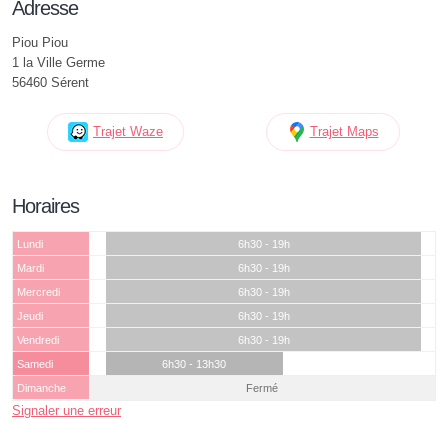
Adresse
Piou Piou
1 la Ville Germe
56460 Sérent
Trajet Waze
Trajet Maps
Horaires
Lundi
6h30 - 19h
Mardi
6h30 - 19h
Mercredi
6h30 - 19h
Jeudi
6h30 - 19h
Vendredi
6h30 - 19h
Samedi
6h30 - 13h30
Dimanche
Fermé
Signaler une erreur