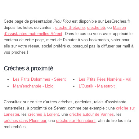
Cette page de présentation
Piou Piou
est disponible sur LesCreches.fr
depuis les listes suivantes :
crèche Bretagne
,
crèche 56
, ou
Maison
d'assistantes maternelles Sérent
. Dans le cas ou vous avez apprécié le
contenu de cette page, merci de l'ajouter à vos bookmarks, voter pour
elle sur votre réseau social préféré ou pourquoi pas la diffuser par mail à
vos proches !
Crèches à proximité
Les P'tits Dolommes - Sérent
Les P'tits Fées Nomèns - Val
Mam'enchantée - Lizio
d'Oust
L'Oustik - Malestroit
Consultez sur ce site d'autres crèches, garderies, relais d'assistante
maternelles, à proximité de
Sérent
, comme par exemple : une
crèche sur
Lanester
, les
crèches à Lorient
, une
crèche autour de Vannes
, les
crèches dans Ploemeur
, une
crèche sur Hennebont
, afin de lire les info
recherchées.