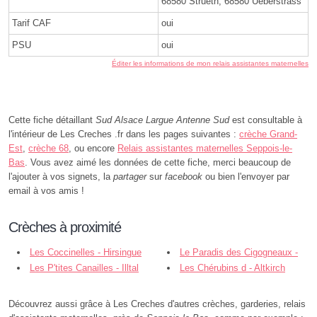
68580 Strueth, 68580 Ueberstrass
Tarif CAF
oui
PSU
oui
Éditer les informations de mon relais assistantes maternelles
Cette fiche détaillant
Sud Alsace Largue Antenne Sud
est consultable à
l'intérieur de Les Creches .fr dans les pages suivantes :
crèche Grand-
Est
,
crèche 68
, ou encore
Relais assistantes maternelles Seppois-le-
Bas
. Vous avez aimé les données de cette fiche, merci beaucoup de
l'ajouter à vos signets, la
partager
sur
facebook
ou bien l'envoyer par
email à vos amis !
Crèches à proximité
Les Coccinelles - Hirsingue
Le Paradis des Cigogneaux -
Les P'tites Canailles - Illtal
Carspach
Les Chérubins d - Altkirch
Découvrez aussi grâce à Les Creches d'autres crèches, garderies, relais