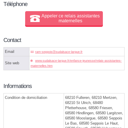
Téléphone
Appeler ce relais assistantes
maternelles
Contact
Email
ram-seppoisⓐsudalsace-largue.fr
www.sudalsace-largue.fr/enfance-jeunesse/relais-assistantes-
Site web
maternelles.htm
Informations
Condition de domiciliation
68210 Fulleren, 68210 Mertzen,
68210 St Ulrich, 68480
Pfetterhouse, 68580 Friesen,
68580 Hindlingen, 68580 Largitzen,
68580 Mooslargue, 68580 Seppois
Le Bas, 68580 Seppois Le Haut,