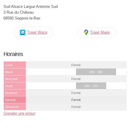
Sud Alsace Largue Antenne Sud
3 Rue du Château
68580 Seppois-le-Bas
Trajet Waze
Trajet Maps
Horaires
Lundi
Fermé
Mardi
14h - 18h
Mercredi
Fermé
Jeudi
14h - 17h
Vendredi
Fermé
Samedi
Fermé
Dimanche
Fermé
Signaler une erreur