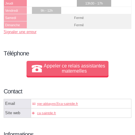
Jeudi
13h30 - 17h
Vendredi
9h - 12h
Samedi
Fermé
Dimanche
Fermé
Signaler une erreur
Téléphone
Appeler ce relais assistantes
maternelles
Contact
Email
rpe-abbayesⓐca-saintdie.fr
Site web
ca-saintdie.fr
Informations