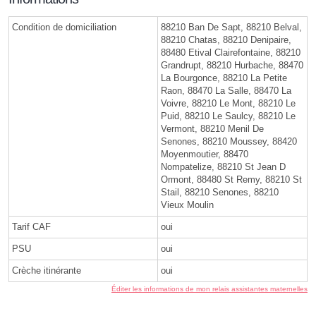
Condition de domiciliation
88210 Ban De Sapt, 88210 Belval,
88210 Chatas, 88210 Denipaire,
88480 Etival Clairefontaine, 88210
Grandrupt, 88210 Hurbache, 88470
La Bourgonce, 88210 La Petite
Raon, 88470 La Salle, 88470 La
Voivre, 88210 Le Mont, 88210 Le
Puid, 88210 Le Saulcy, 88210 Le
Vermont, 88210 Menil De
Senones, 88210 Moussey, 88420
Moyenmoutier, 88470
Nompatelize, 88210 St Jean D
Ormont, 88480 St Remy, 88210 St
Stail, 88210 Senones, 88210
Vieux Moulin
Tarif CAF
oui
PSU
oui
Crèche itinérante
oui
Éditer les informations de mon relais assistantes maternelles