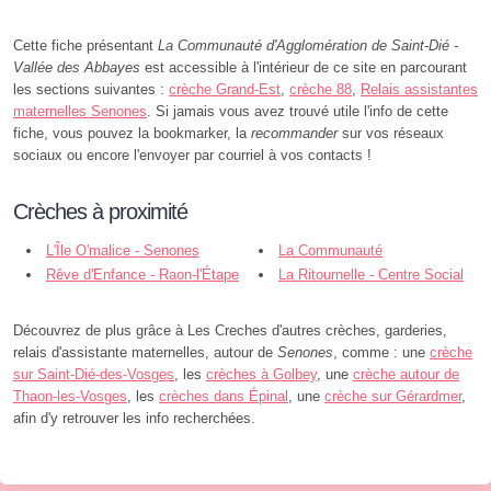
Cette fiche présentant
La Communauté d'Agglomération de Saint-Dié -
Vallée des Abbayes
est accessible à l'intérieur de ce site en parcourant
les sections suivantes :
crèche Grand-Est
,
crèche 88
,
Relais assistantes
maternelles Senones
. Si jamais vous avez trouvé utile l'info de cette
fiche, vous pouvez la bookmarker, la
recommander
sur vos réseaux
sociaux ou encore l'envoyer par courriel à vos contacts !
Crèches à proximité
L'Île O'malice - Senones
La Communauté
Rêve d'Enfance - Raon-l'Étape
d'Agglomération de saint -Dié -
La Ritournelle - Centre Social
Vallée de la Plaine - Raon-l'Étape
Germaine Tillion - Saint-Dié-des-
Vosges
Découvrez de plus grâce à Les Creches d'autres crèches, garderies,
relais d'assistante maternelles, autour de
Senones
, comme : une
crèche
sur Saint-Dié-des-Vosges
, les
crèches à Golbey
, une
crèche autour de
Thaon-les-Vosges
, les
crèches dans Épinal
, une
crèche sur Gérardmer
,
afin d'y retrouver les info recherchées.