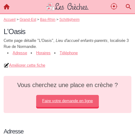
Accueil
>
Grand-Est
>
Bas-Rhin
>
Schiltigheim
L'Oasis
Cette page détaille "L'Oasis",
Lieu d'accueil enfants-parents
, localisée 3
Rue de Normandie.
Adresse
Horaires
Téléphone
Améliorer cette fiche
Vous cherchez une place en crèche ?
Faire votre demande en ligne
Adresse