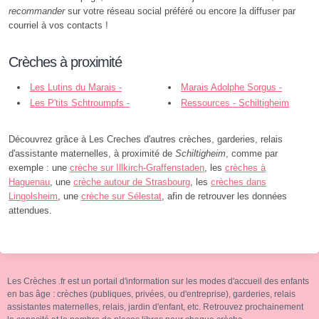
recommander
sur votre réseau social préféré ou encore la diffuser par
courriel à vos contacts !
Crèches à proximité
Les Lutins du Marais -
Marais Adolphe Sorgus -
Schiltigheim
Les P'tits Schtroumpfs -
Schiltigheim
Ressources - Schiltigheim
Bischheim
Découvrez grâce à Les Creches d'autres crèches, garderies, relais
d'assistante maternelles, à proximité de
Schiltigheim
, comme par
exemple : une
crèche sur Illkirch-Graffenstaden
, les
crèches à
Haguenau
, une
crèche autour de Strasbourg
, les
crèches dans
Lingolsheim
, une
crèche sur Sélestat
, afin de retrouver les données
attendues.
Les Crèches .fr est un portail d'information sur les modes d'accueil des enfants
en bas âge : crèches (publiques, privées, ou d'entreprise), garderies, relais
assistantes maternelles, relais, jardin d'enfant, etc. Retrouvez prochainement